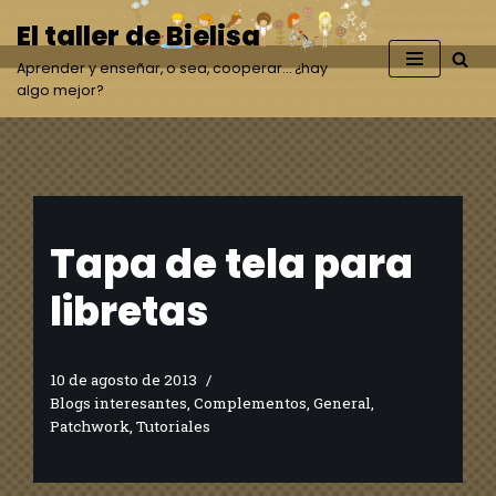
El taller de Bielisa
Saltar
Aprender y enseñar, o sea, cooperar… ¿hay
al
algo mejor?
contenido
Tapa de tela para
libretas
10 de agosto de 2013
Blogs interesantes
,
Complementos
,
General
,
Patchwork
,
Tutoriales