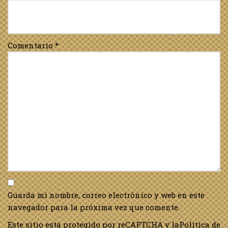
Comentario
*
Guarda mi nombre, correo electrónico y web en este
navegador para la próxima vez que comente.
Este sitio esta protegido por reCAPTCHA y la
Política de