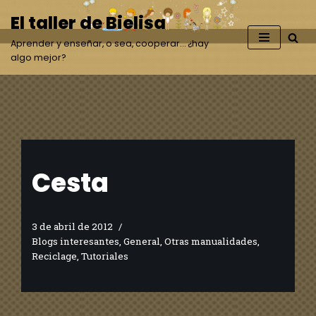
El taller de Bielisa
Saltar
Aprender y enseñar, o sea, cooperar… ¿hay
al
algo mejor?
contenido
Cesta
3 de abril de 2012
Blogs interesantes
,
General
,
Otras manualidades
,
Reciclage
,
Tutoriales