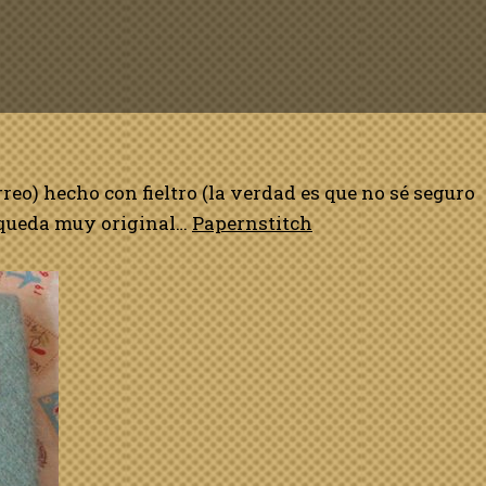
orreo) hecho con fieltro (la verdad es que no sé seguro
ue queda muy original…
Papernstitch