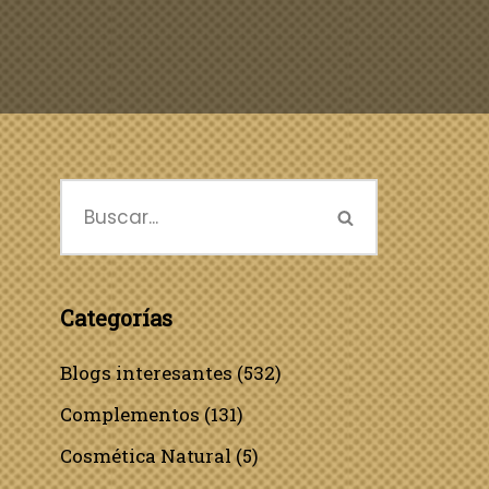
Categorías
Blogs interesantes
(532)
Complementos
(131)
Cosmética Natural
(5)