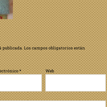
á publicada.
Los campos obligatorios están
lectrónico
*
Web