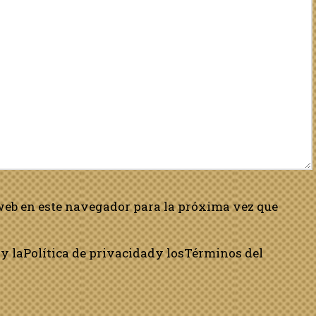
web en este navegador para la próxima vez que
y la
Política de privacidad
y los
Términos del