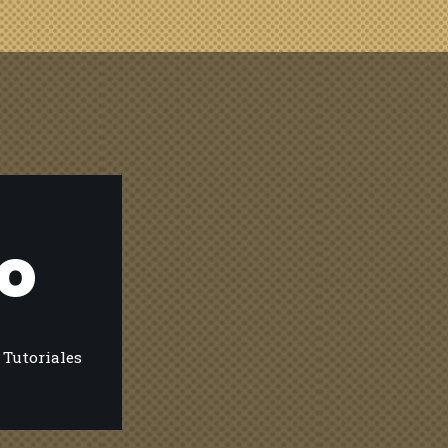
ro
,
Tutoriales