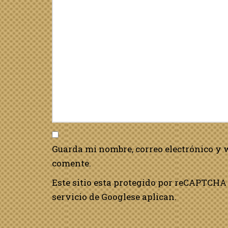
Guarda mi nombre, correo electrónico y 
comente.
Este sitio esta protegido por reCAPTCHA 
servicio de Google
se aplican.