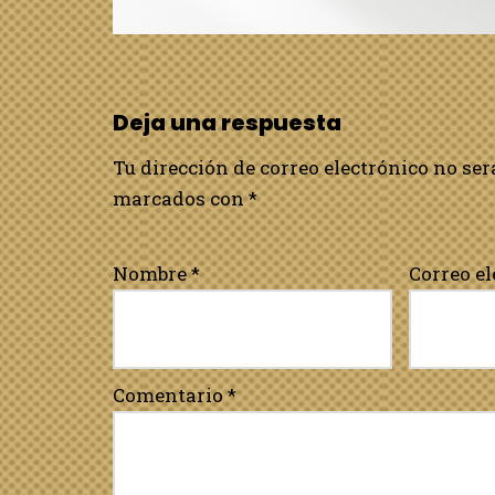
Deja una respuesta
Tu dirección de correo electrónico no ser
marcados con
*
Nombre
*
Correo e
Comentario
*