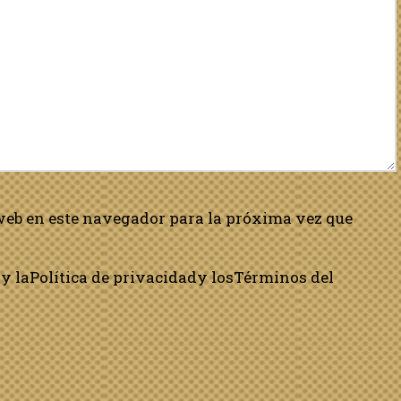
web en este navegador para la próxima vez que
y la
Política de privacidad
y los
Términos del