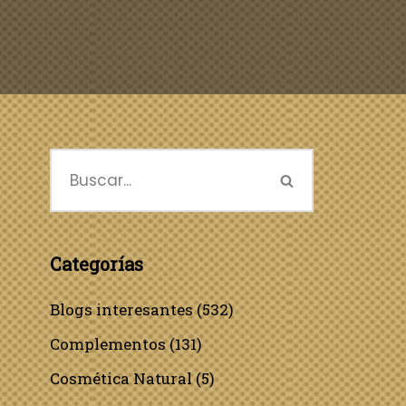
Categorías
Blogs interesantes
(532)
Complementos
(131)
Cosmética Natural
(5)