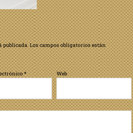
á publicada.
Los campos obligatorios están
lectrónico
*
Web