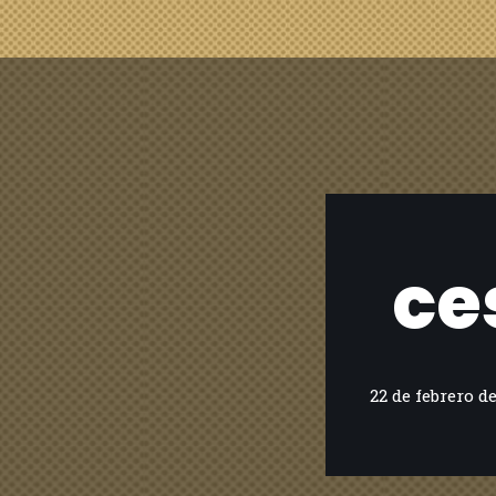
ce
22 de febrero d