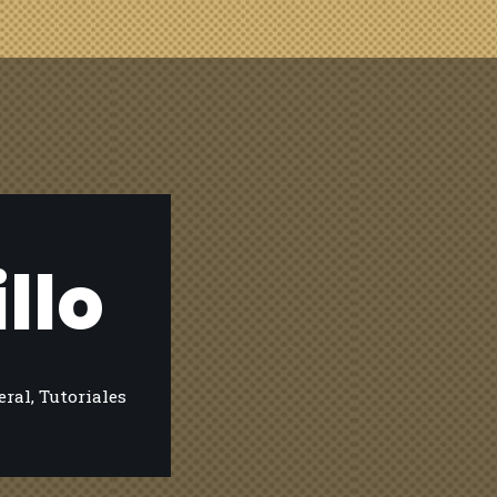
llo
eral
,
Tutoriales