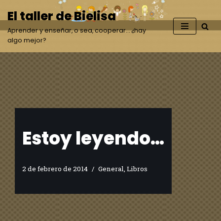
El taller de Bielisa
Saltar
Aprender y enseñar, o sea, cooperar… ¿hay
al
algo mejor?
contenido
Estoy leyendo…
2 de febrero de 2014
General
,
Libros