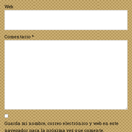
Web
Comentario
*
Guarda mi nombre, correo electrónico y web en este
navegador para la próxima vez que comente.