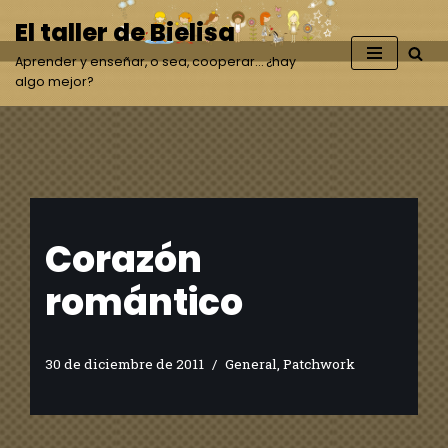
El taller de Bielisa
Saltar
Aprender y enseñar, o sea, cooperar… ¿hay
al
algo mejor?
contenido
Corazón
romántico
30 de diciembre de 2011
General
,
Patchwork