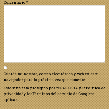
Comentario
*
Guarda mi nombre, correo electrónico y web en este
navegador para la próxima vez que comente.
Este sitio esta protegido por reCAPTCHA y la
Política de
privacidad
y los
Términos del servicio de Google
se
aplican.