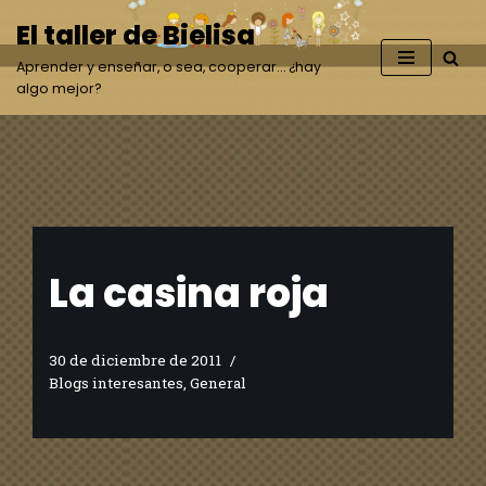
El taller de Bielisa
Saltar
Aprender y enseñar, o sea, cooperar… ¿hay
al
algo mejor?
contenido
La casina roja
30 de diciembre de 2011
Blogs interesantes
,
General