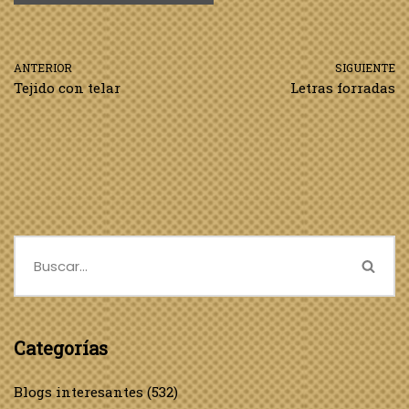
ANTERIOR
SIGUIENTE
Tejido con telar
Letras forradas
Categorías
Blogs interesantes
(532)