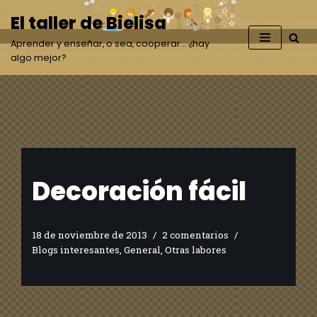
El taller de Bielisa
Saltar
Aprender y enseñar, o sea, cooperar… ¿hay
al
algo mejor?
contenido
Decoración fácil
18 de noviembre de 2013
2 comentarios
Blogs interesantes
,
General
,
Otras labores