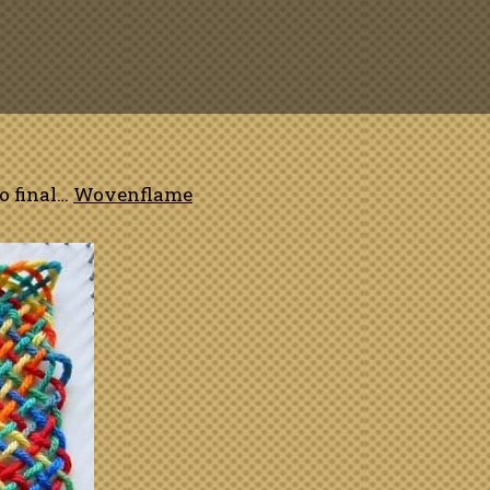
o final…
Wovenflame