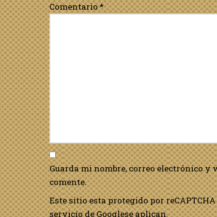
Comentario
*
Guarda mi nombre, correo electrónico y 
comente.
Este sitio esta protegido por reCAPTCHA 
servicio de Google
se aplican.