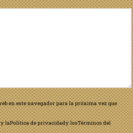
web en este navegador para la próxima vez que
y la
Política de privacidad
y los
Términos del