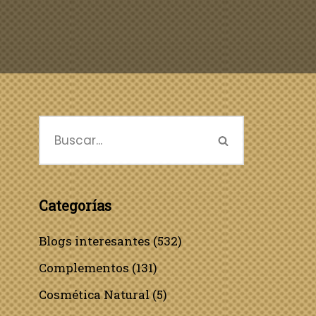
Categorías
Blogs interesantes
(532)
Complementos
(131)
Cosmética Natural
(5)