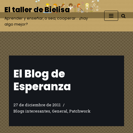
El taller de Bielisa
Saltar
Aprender y enseñar, o sea, cooperar… ¿hay
al
algo mejor?
contenido
El Blog de
Esperanza
27 de diciembre de 2011
Blogs interesantes
,
General
,
Patchwork