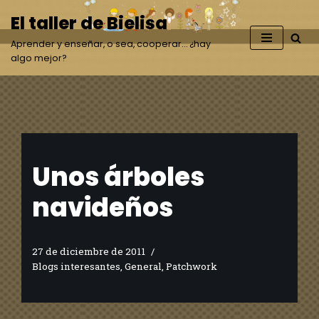
El taller de Bielisa
Saltar
Aprender y enseñar, o sea, cooperar… ¿hay
al
algo mejor?
contenido
Unos árboles
navideños
27 de diciembre de 2011
Blogs interesantes
,
General
,
Patchwork