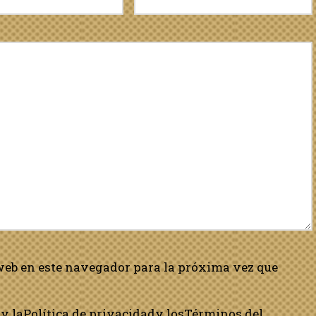
web en este navegador para la próxima vez que
y la
Política de privacidad
y los
Términos del