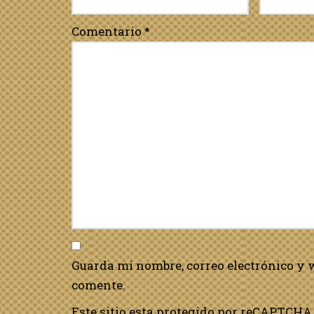
Comentario
*
Guarda mi nombre, correo electrónico y 
comente.
Este sitio esta protegido por reCAPTCHA 