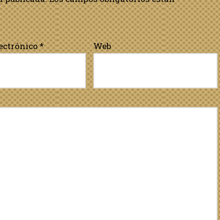
lectrónico
*
Web