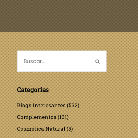
Categorías
Blogs interesantes
(532)
Complementos
(131)
Cosmética Natural
(5)