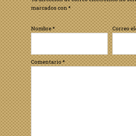
marcados con
*
Nombre
*
Correo e
Comentario
*