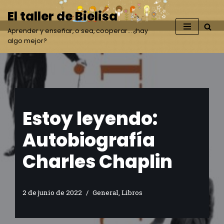
El taller de Bielisa
Saltar
Aprender y enseñar, o sea, cooperar… ¿hay
al
algo mejor?
contenido
Estoy leyendo:
Autobiografía
Charles Chaplin
2 de junio de 2022
General
,
Libros