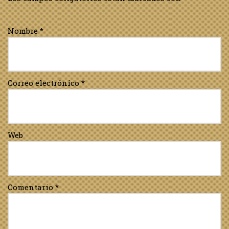
Nombre
*
Correo electrónico
*
Web
Comentario
*