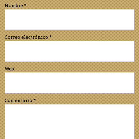
Nombre
*
Correo electrónico
*
Web
Comentario
*