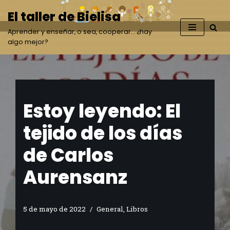
El taller de Bielisa
Saltar
Aprender y enseñar, o sea, cooperar… ¿hay
al
algo mejor?
contenido
Estoy leyendo: El
tejido de los días
de Carlos
Aurensanz
5 de mayo de 2022
General
,
Libros