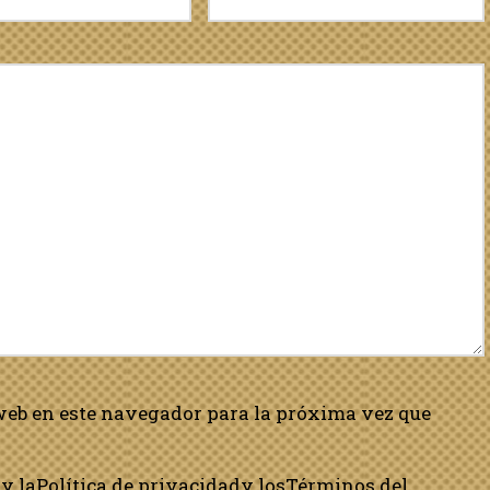
web en este navegador para la próxima vez que
y la
Política de privacidad
y los
Términos del