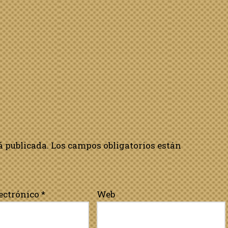
á publicada.
Los campos obligatorios están
lectrónico
*
Web