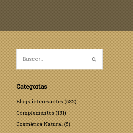
Categorías
Blogs interesantes
(532)
Complementos
(131)
Cosmética Natural
(5)