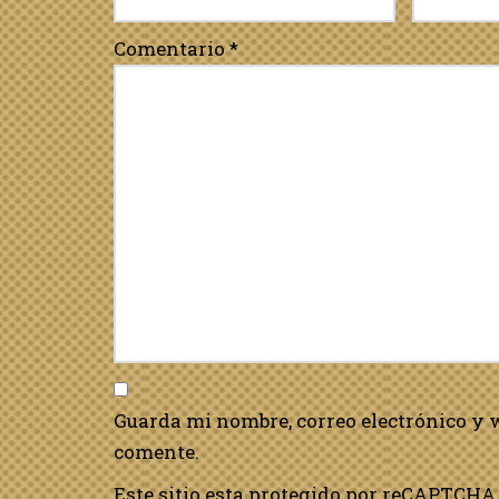
Comentario
*
Guarda mi nombre, correo electrónico y 
comente.
Este sitio esta protegido por reCAPTCHA 