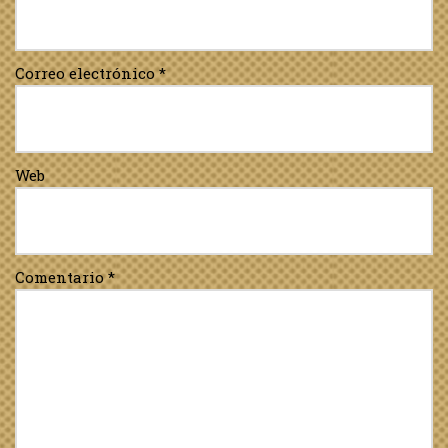
Correo electrónico
*
Web
Comentario
*