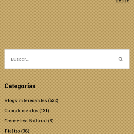
fieltro
Categorías
Blogs interesantes
(532)
Complementos
(131)
Cosmética Natural
(5)
Fieltro
(38)