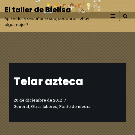
El taller de Bielisa
Saltar
Aprender y enseñar, o sea, cooperar… ¿hay
al
algo mejor?
contenido
Telar azteca
20 de diciembre de 2012
General
,
Otras labores
,
Punto de media