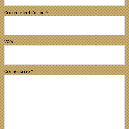
Correo electrónico
*
Web
Comentario
*