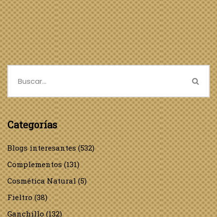
Categorías
Blogs interesantes
(532)
Complementos
(131)
Cosmética Natural
(5)
Fieltro
(38)
Ganchillo
(132)