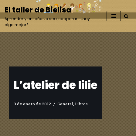
El taller de Bielisa
Saltar
Aprender y enseñar, o sea, cooperar… ¿hay
al
algo mejor?
contenido
L’atelier de lilie
3 de enero de 2012
General
,
Libros