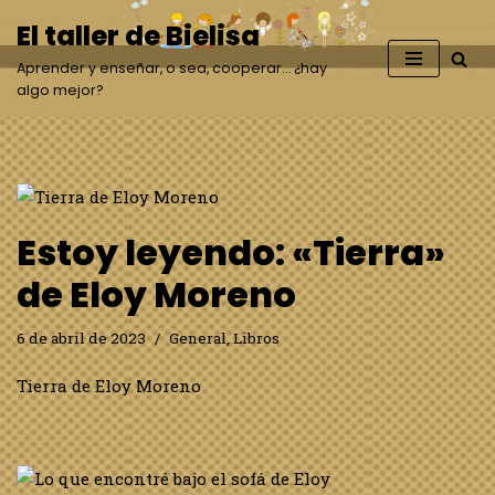
El taller de Bielisa
Saltar
Aprender y enseñar, o sea, cooperar… ¿hay
al
algo mejor?
contenido
Estoy leyendo: «Tierra»
de Eloy Moreno
6 de abril de 2023
General
,
Libros
Tierra de Eloy Moreno