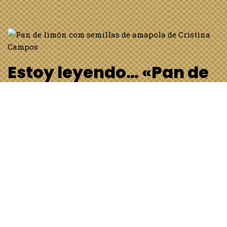
Estoy leyendo… «Pan de
limón con semillas de
amapola» de Cristina
Campos
17 de diciembre de 2023
General
,
Libros
Pan de limón com semillas de amapola de Cristina
Campos