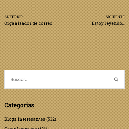
ANTERIOR
SIGUIENTE
Organizador de correo
Estoy leyendo…
Categorías
Blogs interesantes
(532)
Complementos
(131)