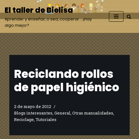
El taller de Bielisa
Saltar
Aprender y enseñar, o sea, cooperar… ¿hay
al
algo mejor?
contenido
Reciclando rollos
de papel higiénico
2 de mayo de 2012
Blogs interesantes
,
General
,
Otras manualidades
,
Reciclage
,
Tutoriales