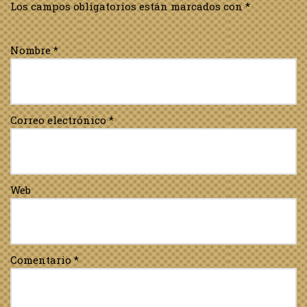
Los campos obligatorios están marcados con
*
Nombre
*
Correo electrónico
*
Web
Comentario
*