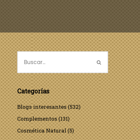
Categorías
Blogs interesantes
(532)
Complementos
(131)
Cosmética Natural
(5)