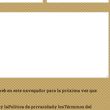
web en este navegador para la próxima vez que
y la
Política de privacidad
y los
Términos del