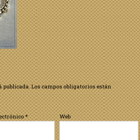
á publicada.
Los campos obligatorios están
lectrónico
*
Web