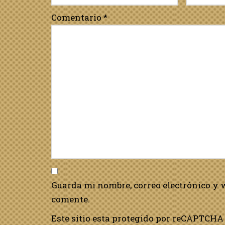
Comentario
*
Guarda mi nombre, correo electrónico y 
comente.
Este sitio esta protegido por reCAPTCHA 